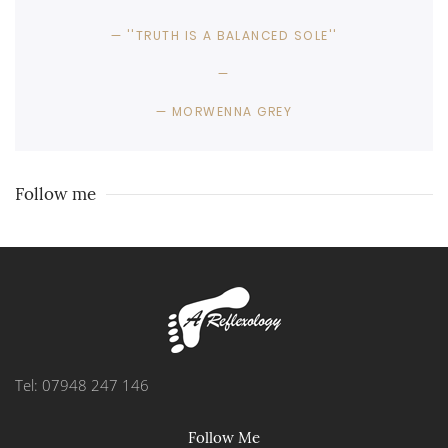
''TRUTH IS A BALANCED SOLE''
MORWENNA GREY
Follow me
Tel: 07948 247 146
Follow Me